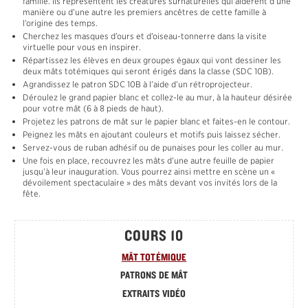
famille. Ils représentent les créatures surnaturelles qui aidèrent d’une
manière ou d’une autre les premiers ancêtres de cette famille à
l’origine des temps.
Cherchez les masques d’ours et d’oiseau-tonnerre dans la visite
virtuelle pour vous en inspirer.
Répartissez les élèves en deux groupes égaux qui vont dessiner les
deux mâts totémiques qui seront érigés dans la classe (SDC 10B).
Agrandissez le patron SDC 10B à l’aide d’un rétroprojecteur.
Déroulez le grand papier blanc et collez-le au mur, à la hauteur désirée
pour votre mât (6 à 8 pieds de haut).
Projetez les patrons de mât sur le papier blanc et faites-en le contour.
Peignez les mâts en ajoutant couleurs et motifs puis laissez sécher.
Servez-vous de ruban adhésif ou de punaises pour les coller au mur.
Une fois en place, recouvrez les mâts d’une autre feuille de papier
jusqu’à leur inauguration. Vous pourrez ainsi mettre en scène un «
dévoilement spectaculaire » des mâts devant vos invités lors de la
fête.
COURS 10
MÂT TOTÉMIQUE
PATRONS DE MÂT
EXTRAITS VIDÉO