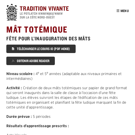
Passer
au
MENU
contenu
principal
INTRO
MÂT TOTÉMIQUE
NOTRE PEUPLE
FÊTE POUR L’INAUGURATION DES MÂTS
POTLATCH
TÉLÉCHARGER LE COURS 10 (PDF 140KB)
VISITE VIRTUELLE
OBTENIR ADOBE READER
ENSEIGNANTS
POTLATCH
e
e
Niveau scolaire :
4
et 5
années (adaptable aux niveaux primaires et
intermédiaires)
DEUIL
´
Activité :
Création de deux mâts totémiques sur papier de grand format
T
ŁA
K
WA
qui seront inaugurés dans la salle de classe à l’occasion d’une fête
CÈDRE
ludique. Les élèves suivront les étapes de l’édification de ces mâts
totémiques en organisant et planifiant la fête ludique marquant la fin de
´
HAMA
T
SA
cette unité d’apprentissage.
NUŁ
A
MAŁ
Durée prévue :
5 périodes
SISIYUTŁ
Résultats d’apprentissage prescrits :
HABITATS