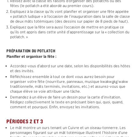
Relisez avec la classe les raisons d’organiser des potlatchs ou des
fêtes (le potlatch a été abordé au premier cours).
Expliquez à la classe qu’ils vont planifier et organiser une fête appelée
« potlatch ludique » à l’occasion de l’inauguration dans la salle de classe
de deux mâts totémiques (des dessins sur papier de 8 pieds de haut).
Expliquez que la fête sera aussi l’occasion de mettre en pratique ce
qu’ils ont appris dans cette unité d’apprentissage sur la « collection du
potlatch. »
PRÉPARATION DU POTLATCH
Planifier et organiser la fête :
Accordez-vous d’abord sur une date, selon les disponibilités des hôtes
et des invités.
Réfléchissez ensemble à tout ce dont vous aurez besoin pour
organiser votre fête (nourriture, panneaux, musique kwakw
a
k
a
’wakw
traditionnelle, mâts terminés, invitations, etc.) et assurez-vous que
chaque élève se voie attribuer une tâche.
Demandez à un élève de faire un dessin pour la carte d’invitation.
Rédigez collectivement le texte en précisant bien qui, quoi, quand,
comment et pourquoi. Enfin, envoyez les invitations.
PÉRIODES 2 ET 3
Le mât montre un ours tenant un Cuivre et un oiseau-tonnerre. Les
personnages figurant sur un mât totémique illustrent l’histoire d’une