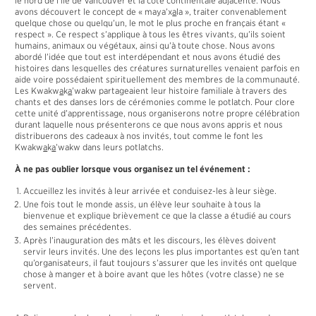
le nord de l’île de Vancouver et la côte continentale adjacente. Nous
avons découvert le concept de « maya’x
a
la », traiter convenablement
quelque chose ou quelqu’un, le mot le plus proche en français étant «
respect ». Ce respect s’applique à tous les êtres vivants, qu’ils soient
humains, animaux ou végétaux, ainsi qu’à toute chose. Nous avons
abordé l’idée que tout est interdépendant et nous avons étudié des
histoires dans lesquelles des créatures surnaturelles venaient parfois en
aide voire possédaient spirituellement des membres de la communauté.
Les Kwakw
a
k
a
’wakw partageaient leur histoire familiale à travers des
chants et des danses lors de cérémonies comme le potlatch. Pour clore
cette unité d’apprentissage, nous organiserons notre propre célébration
durant laquelle nous présenterons ce que nous avons appris et nous
distribuerons des cadeaux à nos invités, tout comme le font les
Kwakw
a
k
a
’wakw dans leurs potlatchs.
À ne pas oublier lorsque vous organisez un tel événement :
Accueillez les invités à leur arrivée et conduisez-les à leur siège.
Une fois tout le monde assis, un élève leur souhaite à tous la
bienvenue et explique brièvement ce que la classe a étudié au cours
des semaines précédentes.
Après l’inauguration des mâts et les discours, les élèves doivent
servir leurs invités. Une des leçons les plus importantes est qu’en tant
qu’organisateurs, il faut toujours s’assurer que les invités ont quelque
chose à manger et à boire avant que les hôtes (votre classe) ne se
servent.