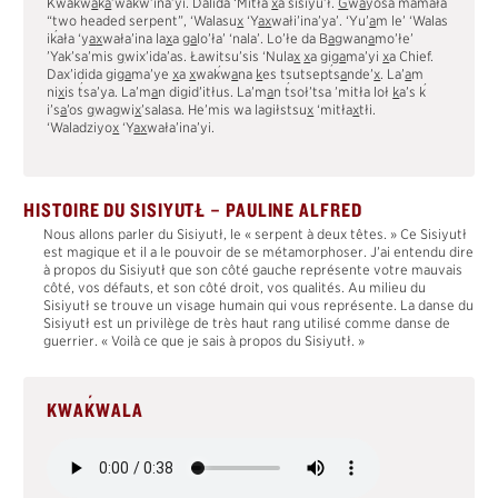
Kwakw
a
k
a
’wakw’ina’yi. Dalida ‘Mitła
x
a sisiyu’ł.
G
w
a
yosa mamała
MATÉRIAUX
“two headed serpent”, ‘Walasu
x
‘Y
a
x
wałi’ina’ya’. ‘Yu’
a
m le’ ‘Walas
´
i
k
ała ‘y
a
x
wała’ina la
x
a g
a
lo’ła’ ‘nala’. Lo’łe da B
a
gwan
a
mo’łe’
MÂT TOTÉMIQUE
’Yak’sa’mis
g
wix’ida’as. Ławitsu’sis ‘Nula
x
x
a gi
g
a
ma’yi
x
a Chief.
´
´
ENGLISH
Dax’idida gi
g
a
ma’ye
x
a
x
wa
k
w
a
na
k
es tsutsep
t
s
a
nde’
x
. La’
a
m
´
´
´
ni
x
is
t
sa’ya. La’m
a
n digid’itłus. La’m
a
n
t
soł’tsa ’mitła loł
k
a’s
k
i’s
a
’os
g
wa
g
wi
x
’salasa. He’mis wa lagiłstsu
x
‘mitła
x
tłi.
‘Waladziyo
x
‘Y
a
x
wała’ina’yi.
HISTOIRE DU SISIYUTŁ – PAULINE ALFRED
Nous allons parler du Sisiyutł, le « serpent à deux têtes. » Ce Sisiyutł
est magique et il a le pouvoir de se métamorphoser. J’ai entendu dire
à propos du Sisiyutł que son côté gauche représente votre mauvais
côté, vos défauts, et son côté droit, vos qualités. Au milieu du
Sisiyutł se trouve un visage humain qui vous représente. La danse du
Sisiyutł est un privilège de très haut rang utilisé comme danse de
guerrier. « Voilà ce que je sais à propos du Sisiyutł. »
´
KWA
K
WALA