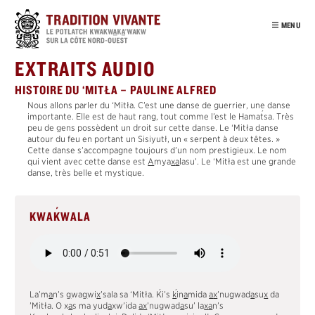
Passer
au
MENU
contenu
principal
INTRO
EXTRAITS AUDIO
NOTRE PEUPLE
HISTOIRE DU ‘MITŁA – PAULINE ALFRED
POTLATCH
Nous allons parler du ‘Mitła. C’est une danse de guerrier, une danse
´
importante. Elle est de haut rang, tout comme l’est le Hama
t
sa. Très
VISITE VIRTUELLE
peu de gens possèdent un droit sur cette danse. Le ‘Mitła danse
autour du feu en portant un Sisiyutł, un « serpent à deux têtes. »
ENSEIGNANTS
Cette danse s’accompagne toujours d’un nom prestigieux. Le nom
qui vient avec cette danse est
A
mya
x
a
lasu’. Le ‘Mitła est une grande
POTLATCH
danse, très belle et mystique.
DEUIL
´
T
ŁA
K
WA
´
KWA
K
WALA
CÈDRE
´
HAMA
T
SA
NUŁ
A
MAŁ
SISIYUTŁ
´
´
La’m
a
n’s
g
wa
g
wi
x
’sala sa ‘Mitła.
K
i’s
k
in
a
mida
a
x
’nugwad
a
su
x
da
HABITATS
’Mitła. O x
a
s ma yud
a
xw’ida
a
x
’nugwad
a
su’ la
x
a
n’s