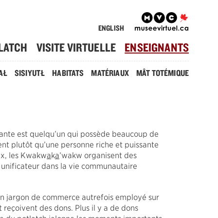
ENGLISH
LATCH
VISITE VIRTUELLE
ENSEIGNANTS
AŁ
SISIYUTŁ
HABITATS
MATÉRIAUX
MÂT TOTÉMIQUE
sante est quelqu’un qui possède beaucoup de
nt plutôt qu’une personne riche et puissante
ux, les Kwakw
a
k
a
’wakw organisent des
et unificateur dans la vie communautaire
, un jargon de commerce autrefois employé sur
 reçoivent des dons. Plus il y a de dons