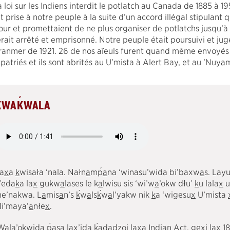
a loi sur les Indiens interdit le potlatch au Canada de 1885 à 1
ut prise à notre peuple à la suite d’un accord illégal stipulant
our et promettaient de ne plus organiser de potlatchs jusqu’à 
erait arrêté et emprisonné. Notre peuple était poursuivi et jug
ranmer de 1921. 26 de nos aïeuls furent quand même envoyés e
patriés et ils sont abrités au U’mista à Alert Bay, et au ’Nuy
a
m
´
KWA
K
WALA
´
a
x
a
k
wisała ‘nala. Nałn
a
m
p
a
na ‘winasu’wida bi’baxw
a
s. Layu
’eda
k
a la
x
gukw
a
lases le k
a
lwisu sis ‘wi’w
a
’okw dłu’
k
u lala
x
u
´
´
ne’nakwa. L
a
mis
a
n’s
k
w
a
ls
k
w
a
l’yakw nik
k
a ‘wigesu
x
U’mista
i’maya’
a
nłe
x
.
´
´
W
a
la’o
k
wida
p
a
sa la
x
’ida
k
ad
a
dzoi la
x
a Indian Act. ge
x
i la
x
18