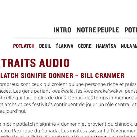
INTRO
NOTRE PEUPLE
POT
´
´
POTLATCH
DEUIL
T
ŁA
K
WA
CÈDRE
HAMA
T
SA
NUŁ
A
M
XTRAITS AUDIO
LATCH SIGNIFIE DONNER – BILL CRANMER
ombreux sont ceux qui croient qu’une personne riche et puis
´
hoses. Les gens parlant kwa
k
wala, les Kwakw
a
k
a
’wakw, pense
st celle qui fait le plus de dons. Depuis des temps immémoria
otlatchs et ces festivités continuent de jouer un rôle central 
’aujourd’hui.
e mot « potlatch » signifie « donner » et provient du chinook
a côte Pacifique du Canada. Les invités assistant à l’événement