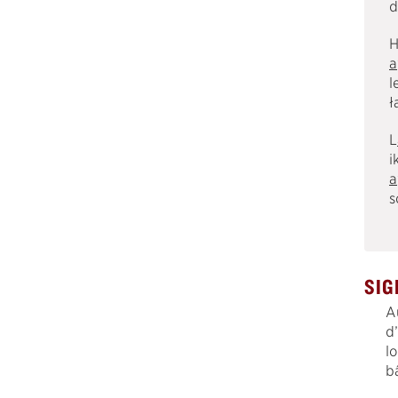
d
H
a
l
ł
L
i
a
s
SIG
Au
d
l
b