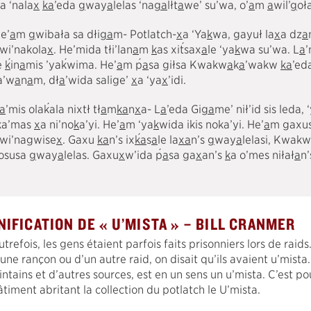
a ‘nala
x
k
a
’eda
g
way
a
lelas ‘na
g
a
lłt
a
we’ su’wa, o’
a
m
a
wil’
g
oła
e’
a
m
g
wibała sa dłi
g
a
m- Potlatch-
x
a ‘Ya
k
wa, gayuł la
x
a dz
a
´
wi’nakola
x
. He’mida tłi’lan
a
m
k
as xi
t
sax
a
le ‘ya
k
wa su’wa. L
a
’
´
´
´
e
k
in
a
mis ’ya
k
wima. He’
a
m
p
a
sa giłsa Kwakw
a
k
a
’wakw
k
a
’eda
a’w
a
n
a
m, dł
a
’wida salige’
x
a ‘ya
x
’idi.
´
a
’mis ola
k
ala nixtł tł
a
m
k
a
n
x
a- L
a
’eda Gi
g
a
me’ nił’id sis leda, 
ka’mas
x
a ni’no
k
a’yi. He’
a
m ‘ya
k
wida ikis noka’yi. He’
a
m gaxus
´
wi’nagwise
x
. Gaxu
k
a
n’s ix
k
a
s
a
le la
x
a
n’s
g
way
a
lelasi, Kwakw
´
osusa
g
way
a
lelas. Gaxu
x
w’ida
p
a
sa ga
x
an’s
k
a o’mes niłał
a
n’
NIFICATION DE « U’MISTA » – BILL CRANMER
trefois, les gens étaient parfois faits prisonniers lors de raid
’une rançon ou d’un autre raid, on disait qu’ils avaient u’mista
ointains et d’autres sources, est en un sens un u’mista. C’est 
âtiment abritant la collection du potlatch le U’mista.