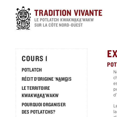
Passer
au
contenu
principal
E
COURS 1
POT
POTLATCH
N
c
RÉCIT D’ORIGINE ‘N
A
M
G
IS
e
LE TERRITOIRE
p
KWAKW
A
K
A
’WAKW
d
POURQUOI ORGANISER
L
DES POTLATCHS?
l