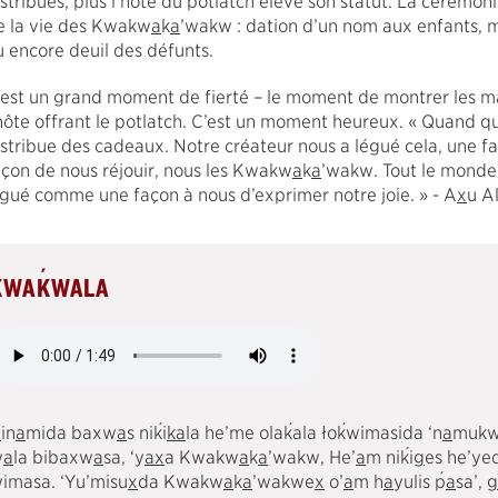
istribués, plus l’hôte du potlatch élève son statut. La cérémo
e la vie des Kwakw
a
k
a
’wakw : dation d’un nom aux enfants, m
u encore deuil des défunts.
’est un grand moment de fierté – le moment de montrer les m
’hôte offrant le potlatch. C’est un moment heureux. « Quand q
istribue des cadeaux. Notre créateur nous a légué cela, une fa
açon de nous réjouir, nous les Kwakw
a
k
a
’wakw. Tout le monde 
égué comme une façon à nous d’exprimer notre joie. » - A
x
u A
´
KWA
K
WALA
´
´
´
´
K
in
a
mida baxw
a
s ni
k
i
k
a
la he’me ola
k
ala ło
k
wimasida ‘n
a
mukw
´
w
a
la bibaxw
a
sa, ‘y
a
x
a Kwakw
a
k
a
’wakw, He’
a
m ni
k
i
g
es he’ye
´
imasa. ‘Yu’misu
x
da Kwakw
a
k
a
’wakwe
x
o’
a
m h
a
yulis
p
a
sa’,
g