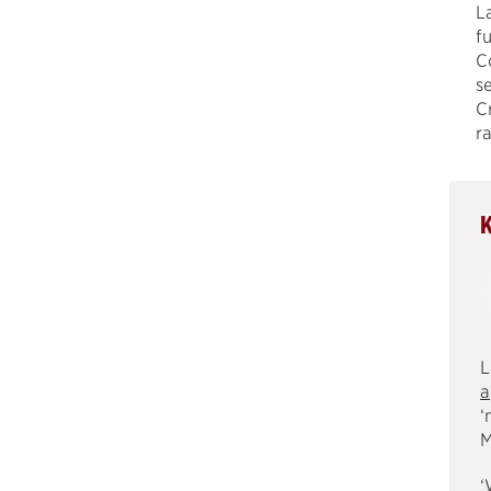
L
f
C
s
C
ra
L
a
‘
M
‘