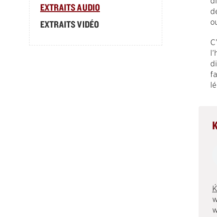
d
EXTRAITS AUDIO
d
o
EXTRAITS VIDÉO
C
l
d
f
l
w