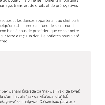
nie du potlatch jalonne les moments importants
ariage, transfert de droits et de prérogatives
asques et les danses appartenant au chef ou à
uelqu’un est heureux au fond de son cœur, il
çon bien à nous de procéder, que ce soit notre
sur terre a reçu un don. Le potlatch nous a été
lfred.
´
´
 b
a
gwan
a
m
k
i
k
a
’eda
x
a ‘na
x
wa. ‘Y
a
x
’ida kwa
k
´
´
´
da o’
a
m h
a
yulis ‘ya
k
wa
k
i
k
a
’eda, dłu’ ło
k
´
eła
g
awe’ sa ‘m
a
l
g
w
a
ł. Ox’semisu
x
p
a
sa
x
u
x