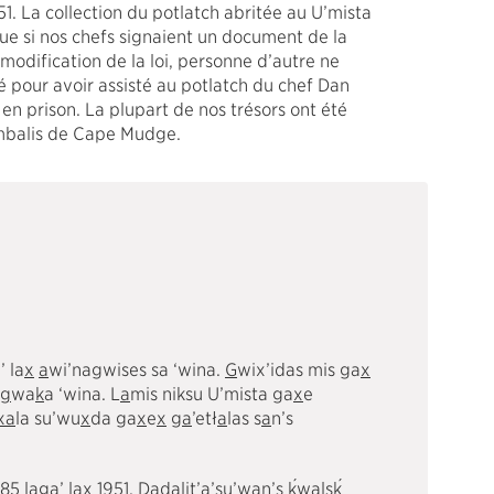
951. La collection du potlatch abritée au U’mista
 que si nos chefs signaient un document de la
modification de la loi, personne d’autre ne
é pour avoir assisté au potlatch du chef Dan
n prison. La plupart de nos trésors ont été
balis de Cape Mudge.
’ la
x
a
wi’nagwises sa ‘wina.
G
wix’idas mis ga
x
g
wa
k
a ‘wina. L
a
mis niksu U’mista ga
x
e
x
a
la su’wu
x
da ga
x
e
x
g
a
’etł
a
las s
a
n’s
´
´
85 laga’ la
x
1951. Dad
a
lit’a’su’w
a
n’s
k
w
a
ls
k