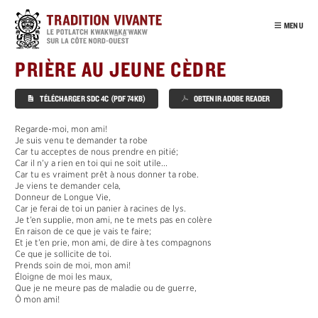
Passer
au
MENU
contenu
principal
INTRO
PRIÈRE AU JEUNE CÈDRE
NOTRE PEUPLE
TÉLÉCHARGER SDC 4C (PDF 74KB)
OBTENIR ADOBE READER
POTLATCH
VISITE VIRTUELLE
Regarde-moi, mon ami!
Je suis venu te demander ta robe
ENSEIGNANTS
Car tu acceptes de nous prendre en pitié;
Car il n’y a rien en toi qui ne soit utile...
POTLATCH
Car tu es vraiment prêt à nous donner ta robe.
Je viens te demander cela,
DEUIL
Donneur de Longue Vie,
´
T
ŁA
K
WA
Car je ferai de toi un panier à racines de lys.
Je t’en supplie, mon ami, ne te mets pas en colère
CÈDRE
En raison de ce que je vais te faire;
Et je t’en prie, mon ami, de dire à tes compagnons
´
HAMA
T
SA
Ce que je sollicite de toi.
Prends soin de moi, mon ami!
NUŁ
A
MAŁ
Éloigne de moi les maux,
SISIYUTŁ
Que je ne meure pas de maladie ou de guerre,
Ô mon ami!
HABITATS