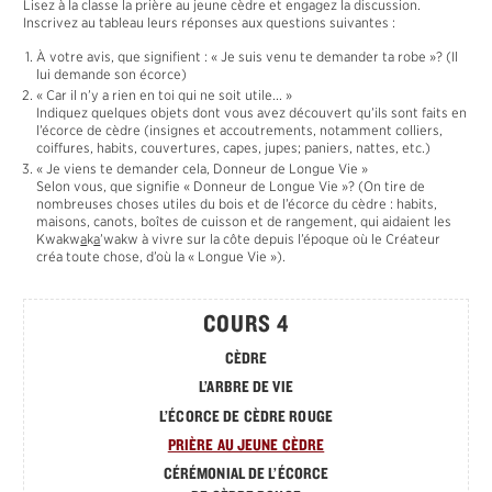
Lisez à la classe la prière au jeune cèdre et engagez la discussion.
MATÉRIAUX
Inscrivez au tableau leurs réponses aux questions suivantes :
MÂT TOTÉMIQUE
À votre avis, que signifient : « Je suis venu te demander ta robe »? (Il
ENGLISH
lui demande son écorce)
« Car il n’y a rien en toi qui ne soit utile... »
Indiquez quelques objets dont vous avez découvert qu’ils sont faits en
l’écorce de cèdre (insignes et accoutrements, notamment colliers,
coiffures, habits, couvertures, capes, jupes; paniers, nattes, etc.)
« Je viens te demander cela, Donneur de Longue Vie »
Selon vous, que signifie « Donneur de Longue Vie »? (On tire de
nombreuses choses utiles du bois et de l’écorce du cèdre : habits,
maisons, canots, boîtes de cuisson et de rangement, qui aidaient les
Kwakw
a
k
a
’wakw à vivre sur la côte depuis l’époque où le Créateur
créa toute chose, d’où la « Longue Vie »).
COURS 4
CÈDRE
L’ARBRE DE VIE
L’ÉCORCE DE CÈDRE ROUGE
PRIÈRE AU JEUNE CÈDRE
CÉRÉMONIAL DE L’ÉCORCE