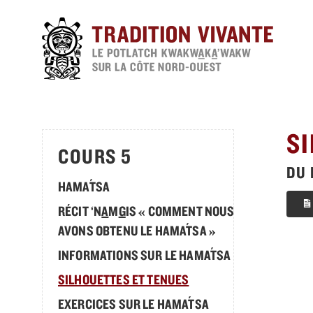
Passer
au
contenu
principal
S
COURS 5
DU 
´
HAMA
T
SA
RÉCIT ‘N
A
M
G
IS « COMMENT NOUS
´
AVONS OBTENU LE HAMA
T
SA »
´
INFORMATIONS SUR LE
HAMA
T
SA
SILHOUETTES ET TENUES
´
EXERCICES SUR LE HAMA
T
SA