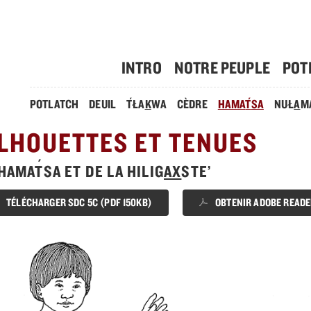
INTRO
NOTRE PEUPLE
POT
´
´
POTLATCH
DEUIL
T
ŁA
K
WA
CÈDRE
HAMA
T
SA
NUŁ
A
M
ILHOUETTES ET TENUES
´
HAMA
T
SA ET DE LA HILIG
AX
STE’
TÉLÉCHARGER SDC 5C (PDF 150KB)
OBTENIR ADOBE READE